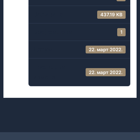
Величина
437.19 KB
Број фајлова
1
Датум
22. март 2022.
Последња
22. март 2022.
измена