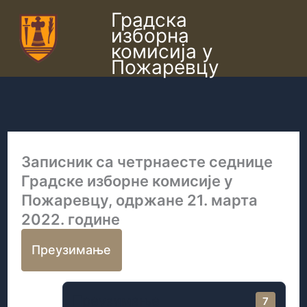
Пређи
Градска
изборна
на
комисија у
садржај
Пожаревцу
Записник са четрнаесте седнице
Градске изборне комисије у
Пожаревцу, одржане 21. марта
2022. године
Преузимање
Преузимање
7