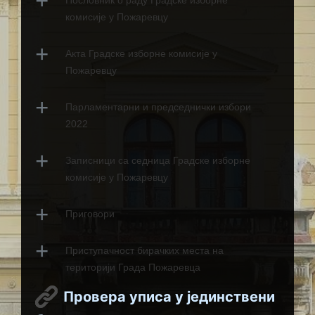
Пословник о раду Градске изборне 
комисије у Пожаревцу
Акта Градске изборне комисије у 
Пожаревцу
Парламентарни и председнички избори 
2022
Записници са седница Градске изборне 
комисије у Пожаревцу
Приговори
Приступачност бирачких места на 
територији Града Пожаревца
Провера уписа у јединствени