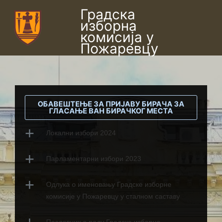
Пређи
Градска
изборна
на
комисија у
садржај
Пожаревцу
ОБАВЕШТЕЊЕ ЗА ПРИЈАВУ БИРАЧА ЗА
ГЛАСАЊЕ ВАН БИРАЧКОГ МЕСТА
Локални избори 2024
Парламентарни избори 2023
Одлука о именовању Градске изборне 
комисије у Пожаревцу у сталном саставу