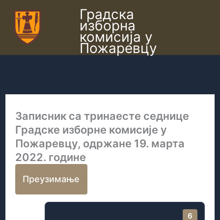
Пређи
Градска
изборна
на
комисија у
садржај
Пожаревцу
Записник са тринаесте седнице
Градске изборне комисије у
Пожаревцу, одржане 19. марта
2022. године
Преузимање
Преузимање
6