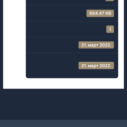
Величина
684.47 KB
Број фајлова
1
Датум
21. март 2022.
Последња
21. март 2022.
измена